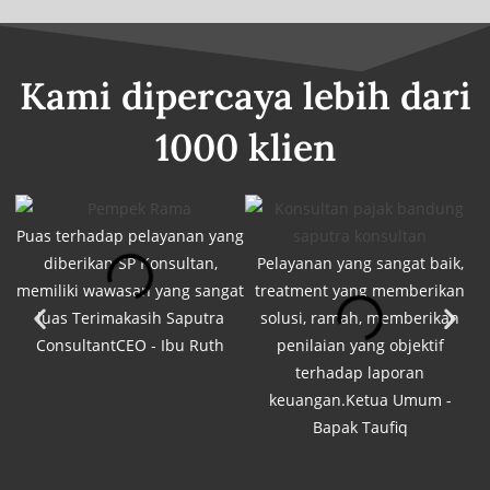
Kami dipercaya lebih dari
1000 klien
Puas terhadap pelayanan yang
diberikan SP Konsultan,
Pelayanan yang sangat baik,
M
memiliki wawasan yang sangat
treatment yang memberikan
luas Terimakasih Saputra
solusi, ramah, memberikan
t
ConsultantCEO - Ibu Ruth
penilaian yang objektif
terhadap laporan
C
keuangan.Ketua Umum -
Bapak Taufiq